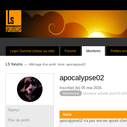
Logic-Sunrise (retour au site)
Forums
Membres
Petites a
→
LS forums
Affichage d'un profil : Amis: apocalypse02
apocalypse02
Inscrit(e) (le) 05 mai 2016
Déconnecté
Dernière activité août 05 20
Aperçu
Amis
Flux du profil
apocalypse02 n'a pas encore ajouté d'am