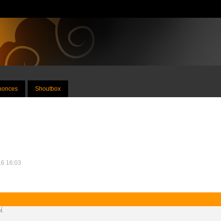
nnonces
Shoutbox
16 16:03
i.