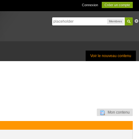
Connexion
Créer un compte
Membres
Voir le nouveau contenu
Mon contenu