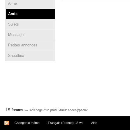
Aime
Amis
Sujets
Messages
Petites annonces
Shoutbox
→
LS forums
Affichage d'un profil : Amis: apocalypse02
Changer le thème
Français (France) LS v4
Aide