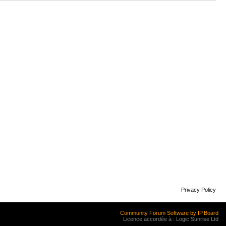
Privacy Policy
Community Forum Software by IP.Board
Licence accordée à : Logic Sunrise Ltd