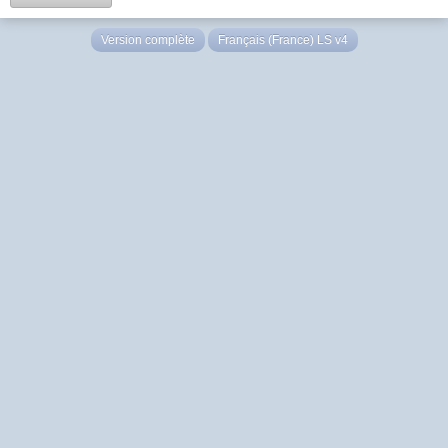
Version complète
Français (France) LS v4