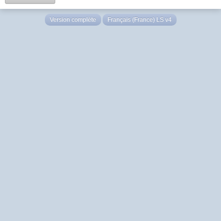
Version complète
Français (France) LS v4