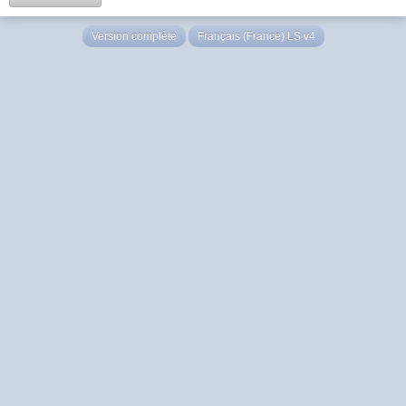
Version complète
Français (France) LS v4