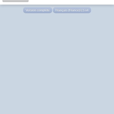
Version complète
Français (France) LS v4