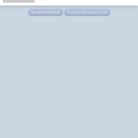
Version complète
Français (France) LS v4