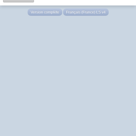
Version complète
Français (France) LS v4