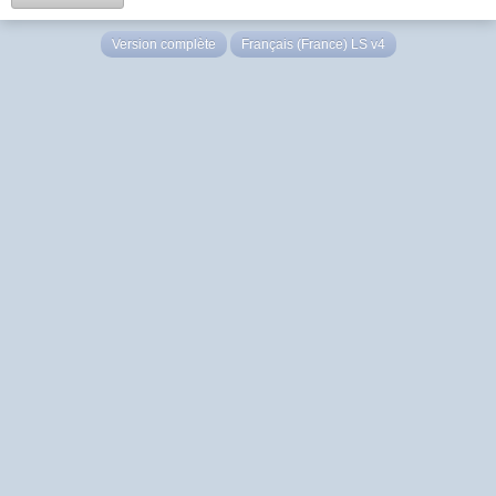
Version complète
Français (France) LS v4