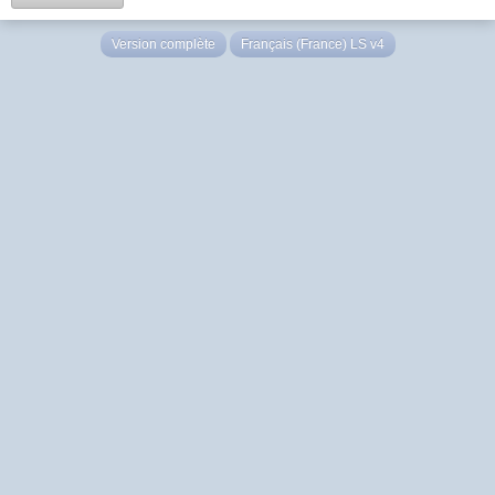
Version complète
Français (France) LS v4