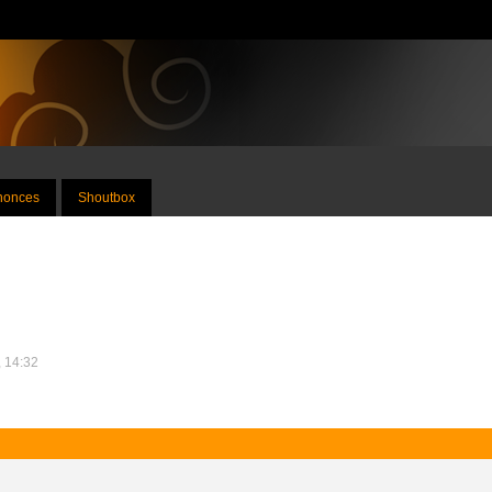
nnonces
Shoutbox
, 14:32