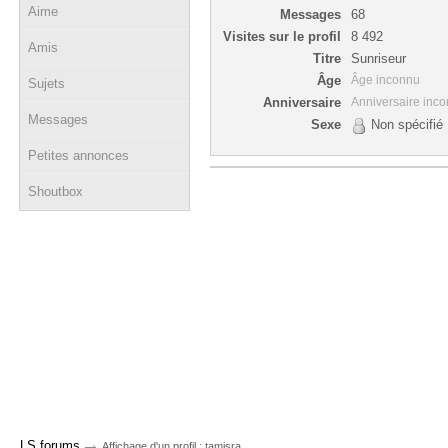
Aime
Messages
68
Visites sur le profil
8 492
Amis
Titre
Sunriseur
Âge
Âge inconnu
Sujets
Anniversaire
Anniversaire inc
Messages
Sexe
Non spécifié
Petites annonces
Shoutbox
→
LS forums
Affichage d'un profil : tamisra