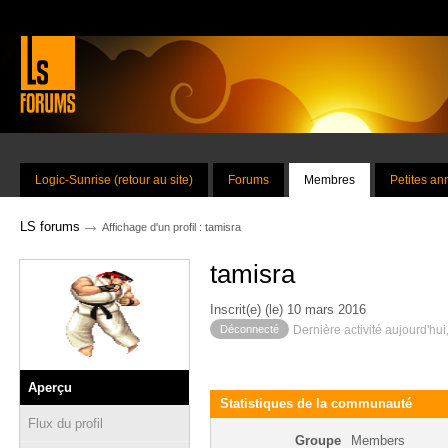
Logic-Sunrise (retour au site)
Forums
Membres
Petites a
→
LS forums
Affichage d'un profil : tamisra
tamisra
Inscrit(e) (le) 10 mars 2016
Déconnecté
Dernière activité aujourd'hui
Aperçu
Statistiques de la communauté
Flux du profil
Groupe
Members