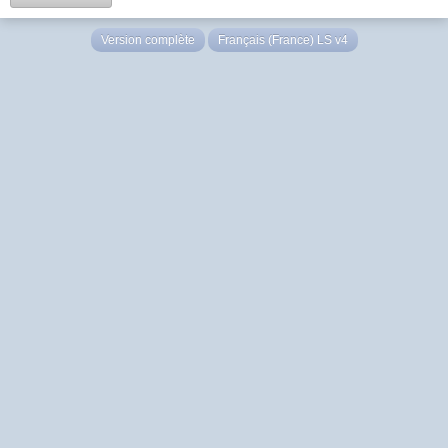
Version complète
Français (France) LS v4