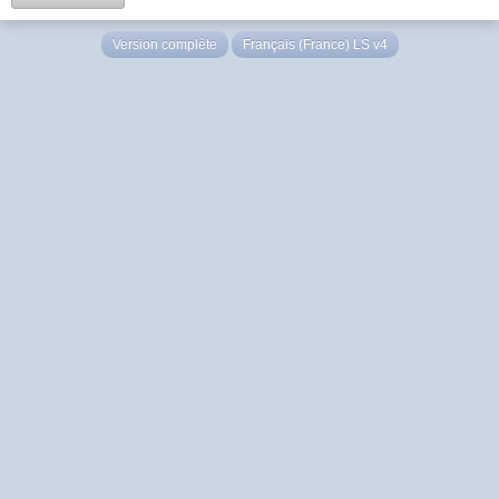
Version complète
Français (France) LS v4