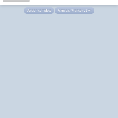
Version complète
Français (France) LS v4