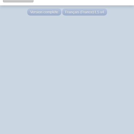
Version complète
Français (France) LS v4