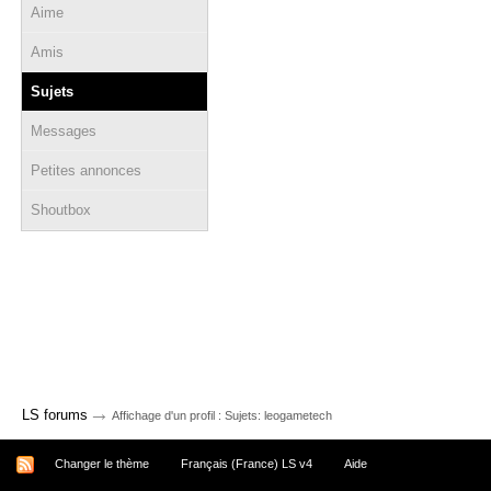
Aime
Amis
Sujets
Messages
Petites annonces
Shoutbox
→
LS forums
Affichage d'un profil : Sujets: leogametech
Changer le thème
Français (France) LS v4
Aide