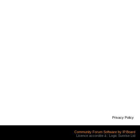
Privacy Policy
Community Forum Software by IP.Board
Licence accordée à : Logic Sunrise Ltd