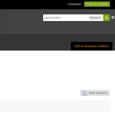
Connexion
Créer un compte
Membres
Voir le nouveau contenu
Mon contenu