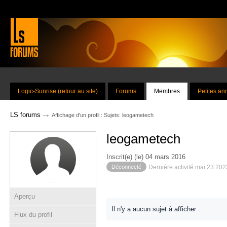
Logic-Sunrise (retour au site)
Forums
Membres
Petites a
→
LS forums
Affichage d'un profil : Sujets: leogametech
leogametech
Inscrit(e) (le) 04 mars 2016
Déconnecté
Dernière activité mai 23 20
Aperçu
Il n'y a aucun sujet à afficher
Flux du profil