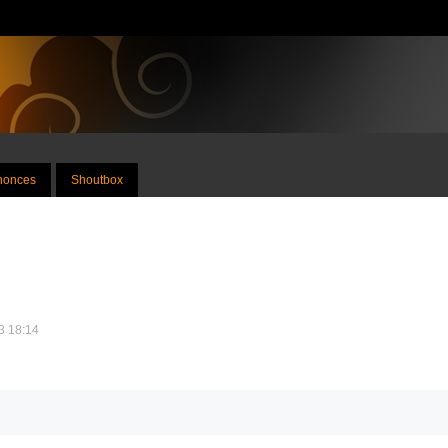
nnonces
Shoutbox
23 18:14