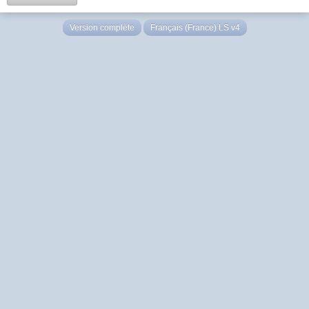
Version complète
Français (France) LS v4