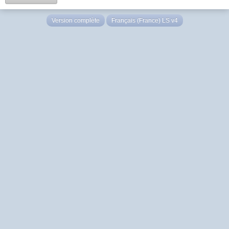
Version complète
Français (France) LS v4