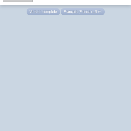
Version complète
Français (France) LS v4