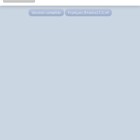
Version complète
Français (France) LS v4