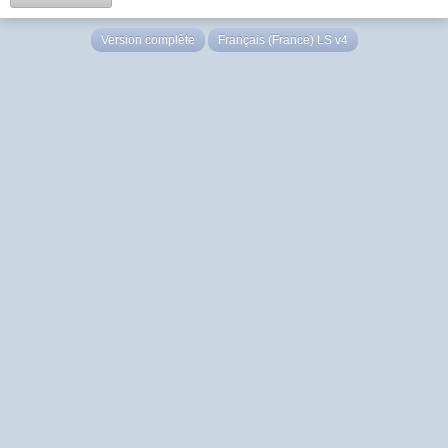
Version complète
Français (France) LS v4