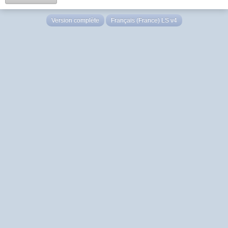
Version complète
Français (France) LS v4