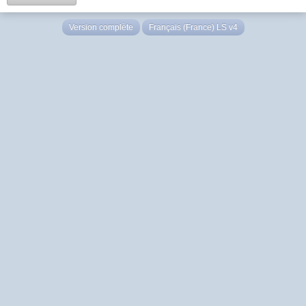
Version complète
Français (France) LS v4