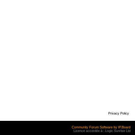
Privacy Policy
Community Forum Software by IP.Board
Licence accordée à : Logic Sunrise Ltd