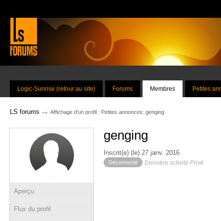
Logic-Sunrise (retour au site)
Forums
Membres
Petites a
→
LS forums
Affichage d'un profil : Petites annonces: genging
genging
Inscrit(e) (le) 27 janv. 2016
Déconnecté
Dernière activité
Privé
Aperçu
Flux du profil