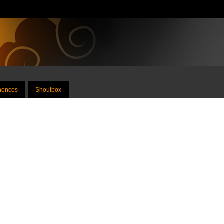
nnonces
Shoutbox