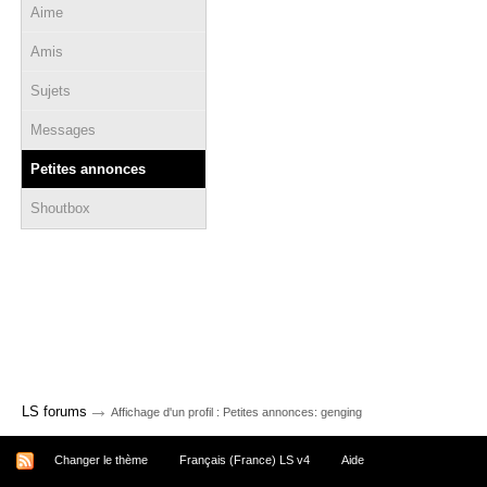
Aime
Amis
Sujets
Messages
Petites annonces
Shoutbox
→
LS forums
Affichage d'un profil : Petites annonces: genging
Changer le thème
Français (France) LS v4
Aide