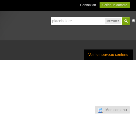
Connexion
Créer un compte
Membres
Voir le nouveau contenu
Mon contenu