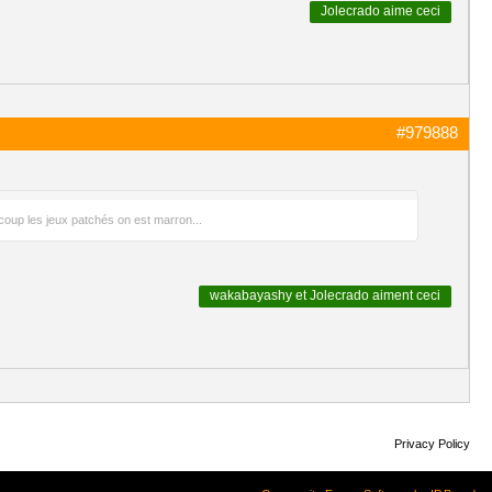
Jolecrado
aime ceci
#979888
 coup les jeux patchés on est marron...
wakabayashy
et
Jolecrado
aiment ceci
Privacy Policy