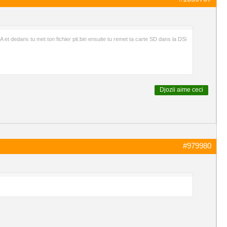
 et dedans tu met ton fichier pit.bin ensuite tu remet ta carte SD dans la DSi
Djozii
aime ceci
#979980