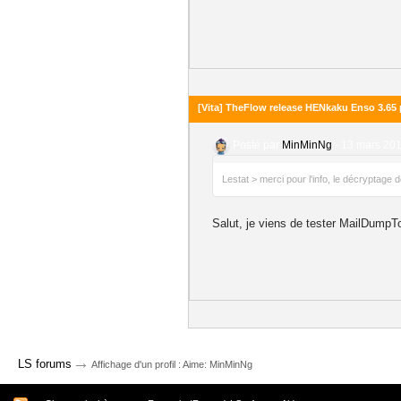
[Vita] TheFlow release HENkaku Enso 3.65 p
Posté par
MinMinNg
-
13 mars 201
Lestat > merci pour l'info, le décryptage
Salut, je viens de tester MailDumpT
→
LS forums
Affichage d'un profil : Aime: MinMinNg