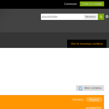
Connexion
Créer un compte
Membres
Voir le nouveau contenu
Mon contenu
Donné(s)
Reçu(s)
#1059707