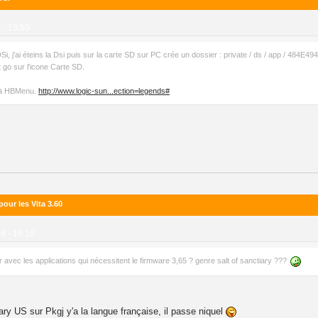
 - 13:50
 j'ai éteins la Dsi puis sur la carte SD sur PC crée un dossier : private / ds / app / 484E494A
et go sur l'icone Carte SD.
r à HBMenu.
http://www.logic-sun...ection=legends#
our les Vita 3.60
8 - 19:10
avec les applications qui nécessitent le firmware 3,65 ? genre salt of sanctiary ???
iary US sur Pkgj y'a la langue française, il passe niquel