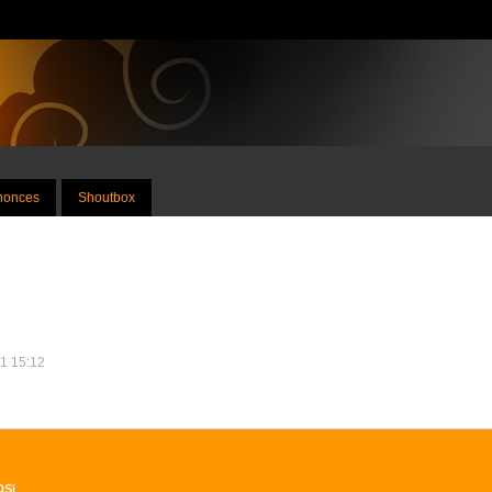
nnonces
Shoutbox
21 15:12
DSi