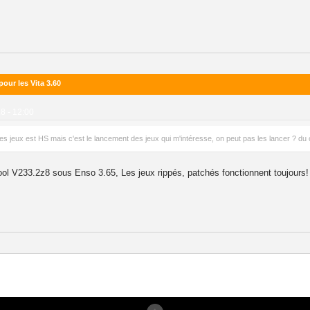
our les Vita 3.60
8 - 12:00
 des jeux est HS mais c'est le lancement des jeux qui m'intéresse, on peut pas les lancer ? du
ool V233.2z8 sous Enso 3.65, Les jeux rippés, patchés fonctionnent toujours!