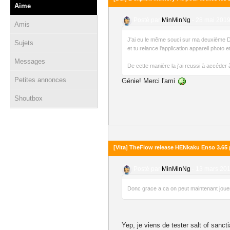
Aime
Posté par
MinMinNg
-
28 mai 2019
Amis
J'ai eu le même souci sur ma deuxième DSi,
Sujets
et tu relance l'application appareil photo 
Messages
De cette manière la j'ai reussi à accéde
Petites annonces
Génie! Merci l'ami
Shoutbox
[Vita] TheFlow release HENkaku Enso 3.65 p
Posté par
MinMinNg
-
13 mars 201
Donc grace a ca on peut maintenant jouer 
Yep, je viens de tester salt of sanct