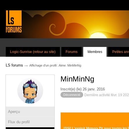
Logic-Sunrise (retour au site)
Forums
Membres
Petites a
→
LS forums
Affichage d'un profil : Aime: MinMinNg
MinMinNg
Inscrit(e) (le) 26 janv. 2016
Déconnecté
Dernière activité févr. 19 20
Aperçu
Flux du profil
[DSi] L'exploit Memory Pit pour toutes les 