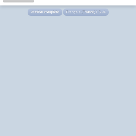
Version complète
Français (France) LS v4