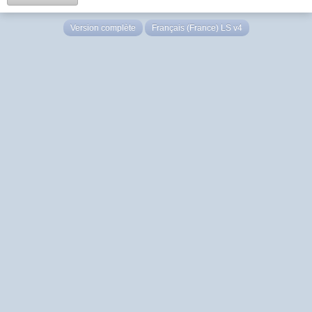
Version complète
Français (France) LS v4