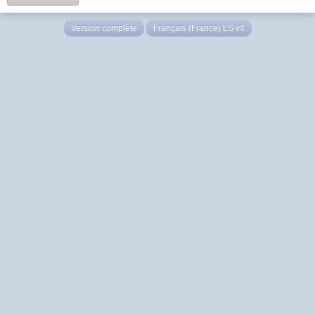
Version complète
Français (France) LS v4