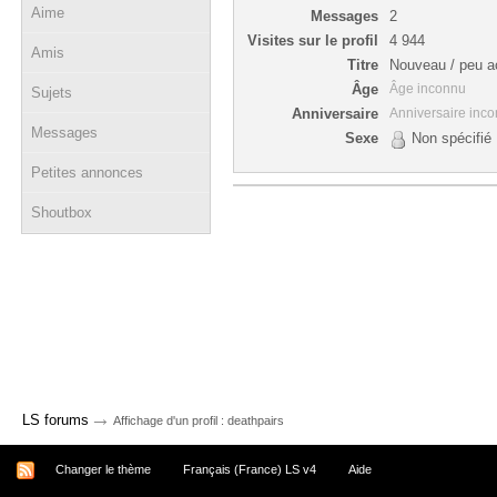
Aime
Messages
2
Visites sur le profil
4 944
Amis
Titre
Nouveau / peu ac
Âge
Âge inconnu
Sujets
Anniversaire
Anniversaire inc
Messages
Sexe
Non spécifié
Petites annonces
Shoutbox
→
LS forums
Affichage d'un profil : deathpairs
Changer le thème
Français (France) LS v4
Aide