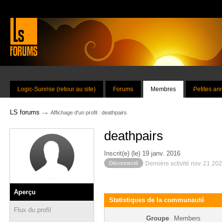
Logic-Sunrise (retour au site)
Forums
Membres
Petites a
→
LS forums
Affichage d'un profil : deathpairs
deathpairs
Inscrit(e) (le) 19 janv. 2016
Déconnecté
Dernière activité nov. 21 20
Aperçu
Statistiques de la communauté
Flux du profil
Groupe
Members