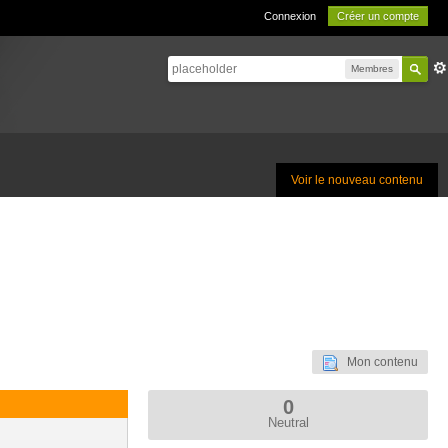
Connexion
Créer un compte
Membres
Voir le nouveau contenu
Mon contenu
0
Neutral