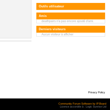
Outils utilisateur
Amis
deathpairs n'a pas encore ajouté d'ami.
Derniers visiteurs
Aucun visiteur à afficher
Privacy Policy
Community Forum Software by IP.Board
Licence accordée à : Logic Sunrise Ltd