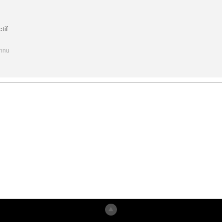
tif
onnu