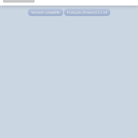
Version complète
Français (France) LS v4