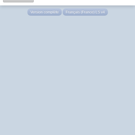
Version complète
Français (France) LS v4