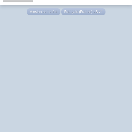
Version complète
Français (France) LS v4