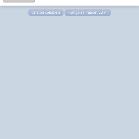
Version complète
Français (France) LS v4