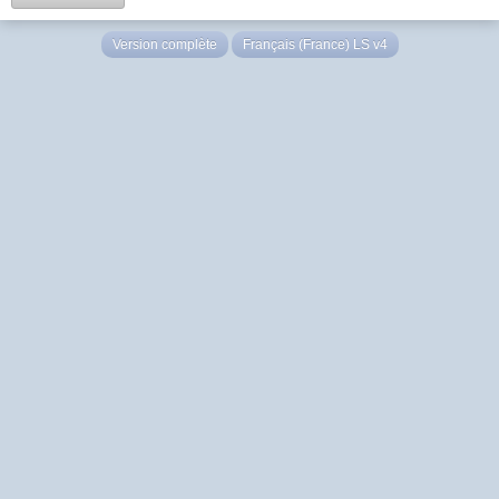
Version complète
Français (France) LS v4