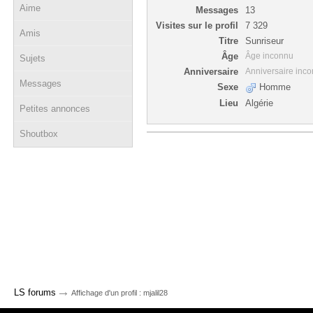
Aime
Messages
13
Visites sur le profil
7 329
Amis
Titre
Sunriseur
Âge
Âge inconnu
Sujets
Anniversaire
Anniversaire inc
Messages
Sexe
Homme
Lieu
Algérie
Petites annonces
Shoutbox
→
LS forums
Affichage d'un profil : mjalil28