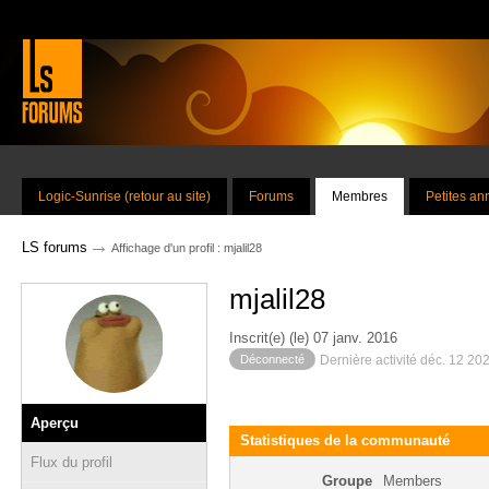
Logic-Sunrise (retour au site)
Forums
Membres
Petites a
→
LS forums
Affichage d'un profil : mjalil28
mjalil28
Inscrit(e) (le) 07 janv. 2016
Déconnecté
Dernière activité déc. 12 20
Aperçu
Statistiques de la communauté
Flux du profil
Groupe
Members