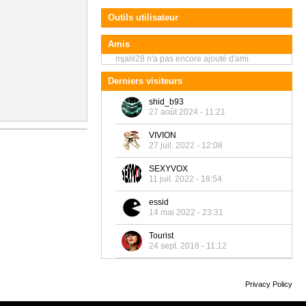
Outils utilisateur
Amis
mjalil28 n'a pas encore ajouté d'ami.
Derniers visiteurs
shid_b93
27 août 2024 - 11:21
VIVION
27 juil. 2022 - 12:08
SEXYVOX
11 juil. 2022 - 18:54
essid
14 mai 2022 - 23:31
Tourist
24 sept. 2018 - 11:12
Privacy Policy