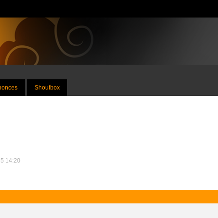
nnonces
Shoutbox
25 14:20