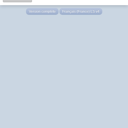
Version complète
Français (France) LS v4