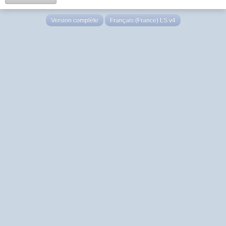
Version complète
Français (France) LS v4