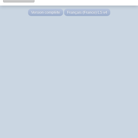
Version complète
Français (France) LS v4