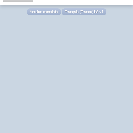
Version complète
Français (France) LS v4