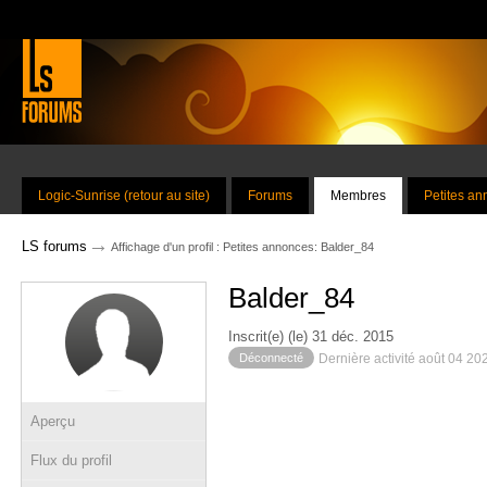
Logic-Sunrise (retour au site)
Forums
Membres
Petites a
→
LS forums
Affichage d'un profil : Petites annonces: Balder_84
Balder_84
Inscrit(e) (le) 31 déc. 2015
Déconnecté
Dernière activité août 04 20
Aperçu
Flux du profil