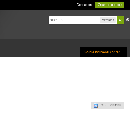
Connexion
Créer un compte
Membres
Voir le nouveau contenu
Mon contenu