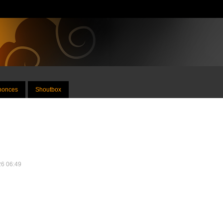
nnonces
Shoutbox
26 06:49