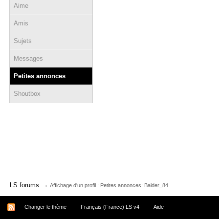
Aime
Amis
Sujets
Messages
Petites annonces
Shoutbox
→
LS forums
Affichage d'un profil : Petites annonces: Balder_84
Changer le thème
Français (France) LS v4
Aide