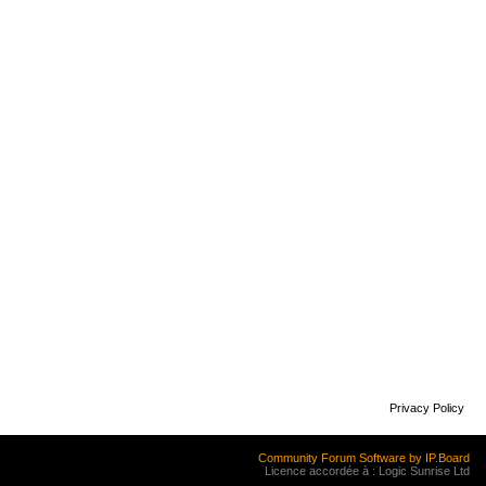
Privacy Policy
Community Forum Software by IP.Board
Licence accordée à : Logic Sunrise Ltd