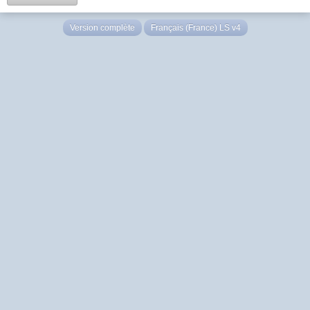
Version complète
Français (France) LS v4