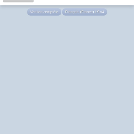
Version complète
Français (France) LS v4