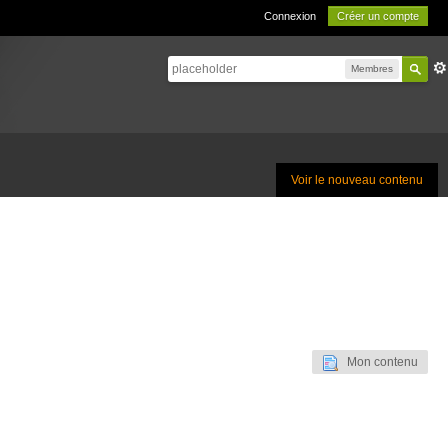
Connexion
Créer un compte
Membres
Voir le nouveau contenu
Mon contenu