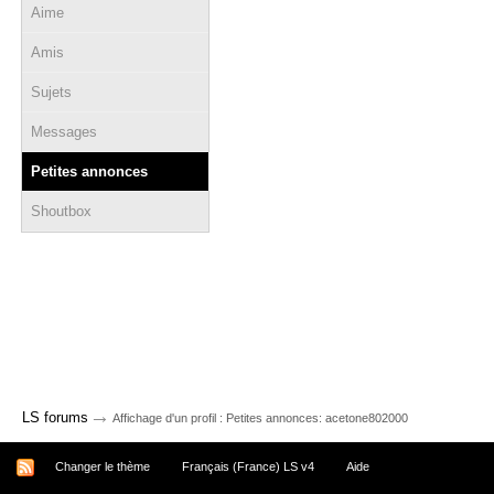
Aime
Amis
Sujets
Messages
Petites annonces
Shoutbox
→
LS forums
Affichage d'un profil : Petites annonces: acetone802000
Changer le thème
Français (France) LS v4
Aide