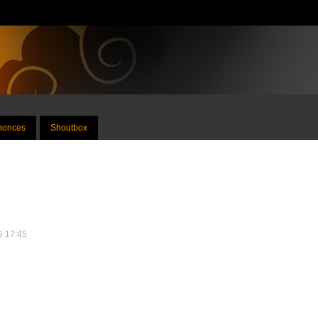
nnonces
Shoutbox
25 17:45