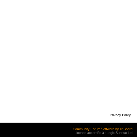
Privacy Policy
Community Forum Software by IP.Board
Licence accordée à : Logic Sunrise Ltd