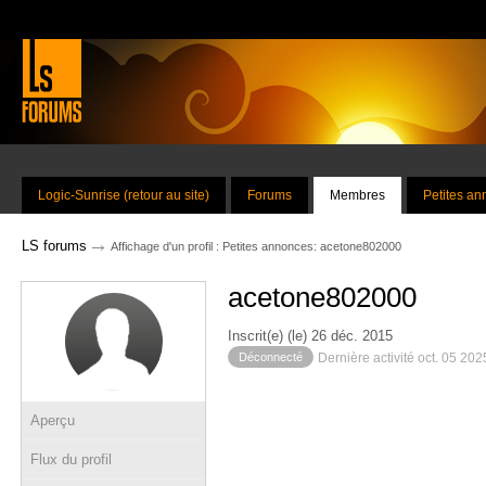
Logic-Sunrise (retour au site)
Forums
Membres
Petites a
→
LS forums
Affichage d'un profil : Petites annonces: acetone802000
acetone802000
Inscrit(e) (le) 26 déc. 2015
Déconnecté
Dernière activité oct. 05 20
Aperçu
Flux du profil