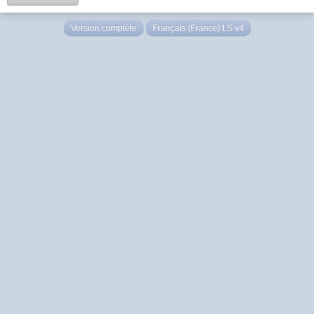
Version complète
Français (France) LS v4