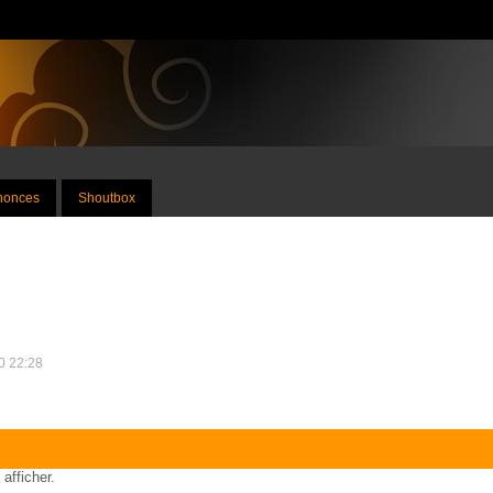
nnonces
Shoutbox
20 22:28
 afficher.