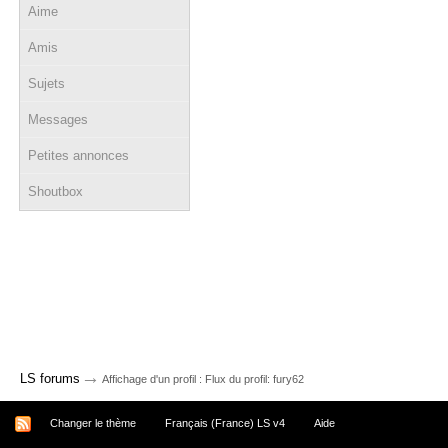
Aime
Amis
Sujets
Messages
Petites annonces
Shoutbox
→
LS forums
Affichage d'un profil : Flux du profil: fury62
Changer le thème
Français (France) LS v4
Aide