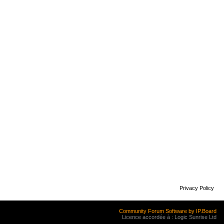
Privacy Policy
Community Forum Software by IP.Board
Licence accordée à : Logic Sunrise Ltd