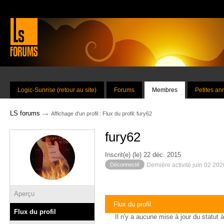
Logic-Sunrise (retour au site)
Forums
Membres
Petites a
→
LS forums
Affichage d'un profil : Flux du profil: fury62
fury62
Inscrit(e) (le) 22 déc. 2015
Déconnecté
Dernière activité juin 02 20
Aperçu
Flux du profil
Flux du profil
Il n'y a aucune mise à jour du statut à