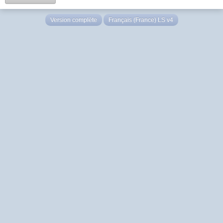
Version complète
Français (France) LS v4