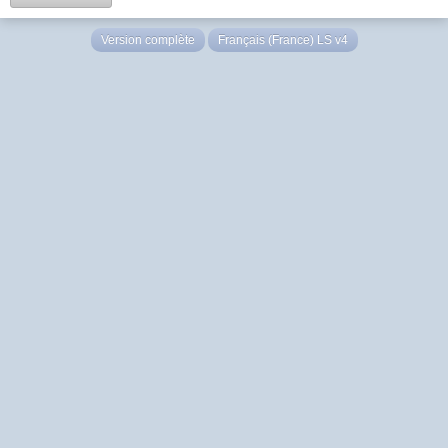
Version complète
Français (France) LS v4