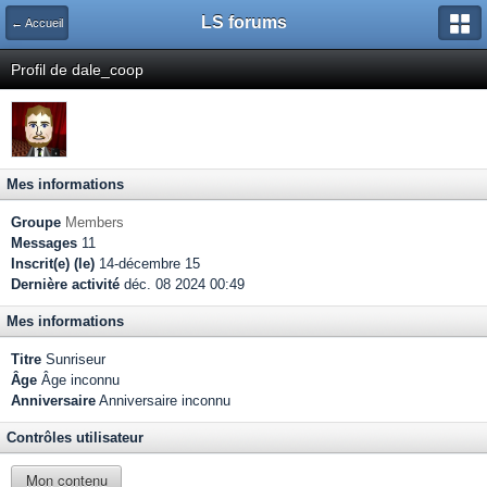
LS forums
← Accueil
Profil de dale_coop
Mes informations
Groupe
Members
Messages
11
Inscrit(e) (le)
14-décembre 15
Dernière activité
déc. 08 2024 00:49
Mes informations
Titre
Sunriseur
Âge
Âge inconnu
Anniversaire
Anniversaire inconnu
Contrôles utilisateur
Mon contenu