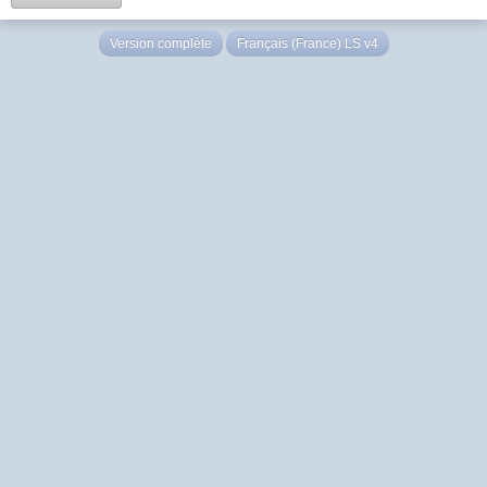
Version complète
Français (France) LS v4