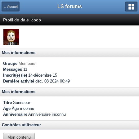
LS forums
← Accueil
Profil de dale_coop
Mes informations
Groupe
Members
Messages
11
Inscrit(e) (le)
14-décembre 15
Dernière activité
déc. 08 2024 00:49
Mes informations
Titre
Sunriseur
Âge
Âge inconnu
Anniversaire
Anniversaire inconnu
Contrôles utilisateur
Mon contenu