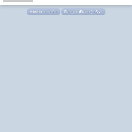
Version complète
Français (France) LS v4