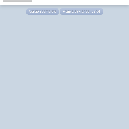
Version complète
Français (France) LS v4