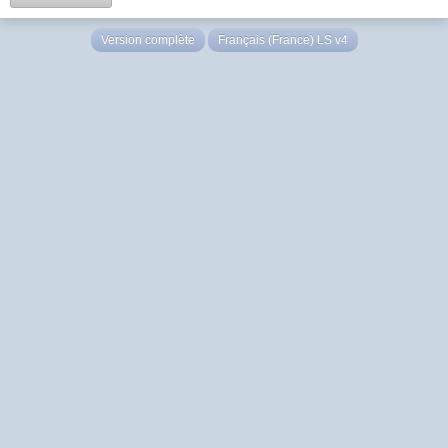
Version complète
Français (France) LS v4